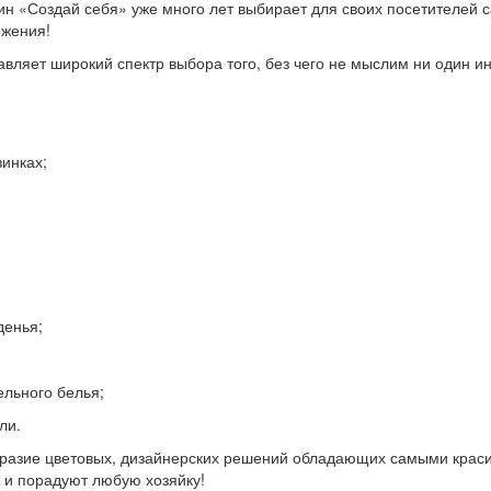
ин «Создай себя» уже много лет выбирает для своих посетителей
ожения!
авляет широкий спектр выбора того, без чего не мыслим ни один ин
зинках;
денья;
ельного белья;
ли.
разие цветовых, дизайнерских решений обладающих самыми крас
у и порадуют любую хозяйку!