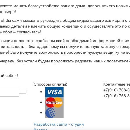
можете менять благоустройство вашего дома, дополнять его новым
терьере!
ьте! Вы сами сможете руководить общим видом вашего жилища и с
ьных деталей изменить общую концепцию и осуществлять это по с
 обои – согласитесь!
озиции полностью снабжены всей необходимой информацией и че
вительность – благодаря чему вы получите полную картину о това
ине! Зато получите возможность приобрести нужную вещичку не вс
 очередь, без устали будем продолжать радовать наших посетител
ай себя»!
Способы оплаты:
Контактные т
+7(916)
768-3
+7(916)
768-3
Разработка сайта
-
студия
Вэлпис