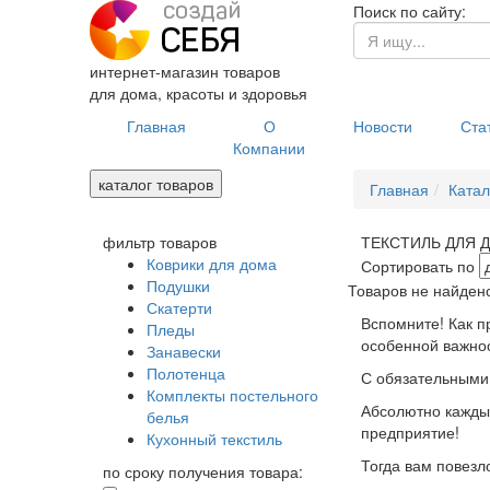
Поиск по сайту:
интернет-магазин товаров
для дома, красоты и здоровья
Главная
О
Новости
Ста
Компании
каталог товаров
Главная
Катал
фильтр товаров
ТЕКСТИЛЬ ДЛЯ 
Коврики для дома
Сортировать по
Подушки
Товаров не найден
Скатерти
Вспомните! Как п
Пледы
особенной важнос
Занавески
Полотенца
С обязательными 
Комплекты постельного
Абсолютно каждый
белья
предприятие!
Кухонный текстиль
Тогда вам повезл
по сроку получения товара: