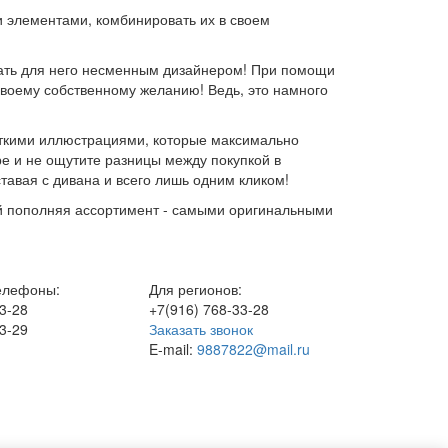
и элементами, комбинировать их в своем
тать для него несменным дизайнером! При помощи
воему собственному желанию! Ведь, это намного
ткими иллюстрациями, которые максимально
ре и не ощутите разницы между покупкой в
тавая с дивана и всего лишь одним кликом!
ей пополняя ассортимент - самыми оригинальными
елефоны:
Для регионов:
3-28
+7(916)
768-33-28
3-29
Заказать звонок
E-mail:
9887822@mail.ru