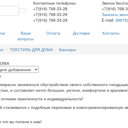
Контактные телефоны:
Звонок беспл
+7(916)
768-33-28
+7(916)
768-3
+7(916)
768-33-29
Заказать звон
+7(916)
768-33-29
E-mail:
98878
тьи
Ваши
Оплата
Доставка
Контакты
вопросы
ог
ТЕКСТИЛЬ ДЛЯ ДОМА
Баннеры
ДОМА
о
рекрасно заниматься обустройством своего собственного гнездышк
тью, и составляет нечто большое, уютное, комфортное и красивое
нотками практичности и индивидуальности!
 сталкивался с подобным переезжая в новоотремонтированную кв
о что вы попали к нам!