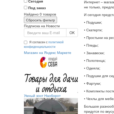
Сегодня
Интернет – магаз
не только, предл
Под заказ
Найдено
0
товаров
И сегодня предст
Сбросить фильтр
• Подушки;
Подписка на Новости
• Скатерти;
OK
• Простыни на ре
Я согласен с
политикой
• Пледы;
конфиденциальности
Магазин на Яндекс Маркете
• Занавески;
• Полотенца;
• Одеяла;
• Подушки для си
• Фартуки;
• Комплекты пост
Умный зонт Наоборот
• Чехлы для мебе
Большое разнооб
придутся по вкус