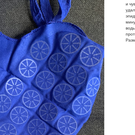
и чу
удал
эпид
мину
воды
прот
Разм