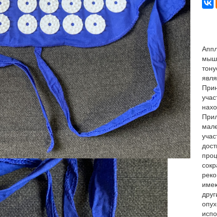
Аппл
мышц
тону
явля
Прин
учас
нахо
Прил
мале
учас
дост
проц
сокр
реко
имею
друг
опух
испо