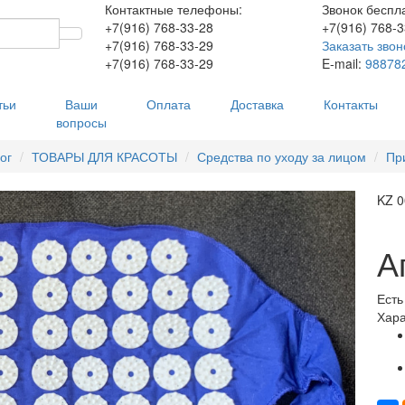
Контактные телефоны:
Звонок беспл
+7(916)
768-33-28
+7(916)
768-3
+7(916)
768-33-29
Заказать звон
+7(916)
768-33-29
E-mail:
98878
тьи
Ваши
Оплата
Доставка
Контакты
вопросы
ог
ТОВАРЫ ДЛЯ КРАСОТЫ
Средства по уходу за лицом
Пр
KZ 0
А
Есть
Хара