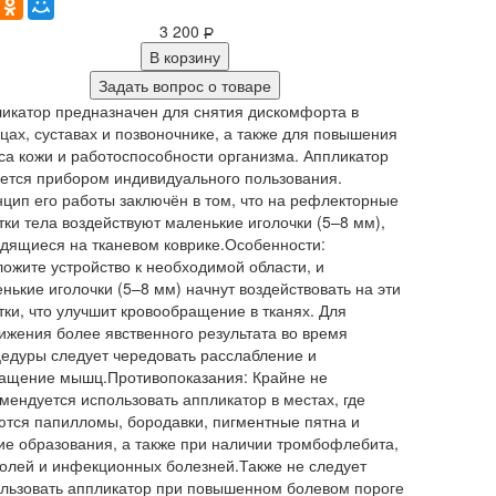
3 200
Р
В корзину
Задать вопрос о товаре
икатор предназначен для снятия дискомфорта в
ах, суставах и позвоночнике, а также для повышения
са кожи и работоспособности организма. Аппликатор
ется прибором индивидуального пользования.
цип его работы заключён в том, что на рефлекторные
тки тела воздействуют маленькие иголочки (5–8 мм),
дящиеся на тканевом коврике.Особенности:
ожите устройство к необходимой области, и
нькие иголочки (5–8 мм) начнут воздействовать на эти
тки, что улучшит кровообращение в тканях. Для
ижения более явственного результата во время
едуры следует чередовать расслабление и
ащение мышц.Противопоказания: Крайне не
мендуется использовать аппликатор в местах, где
тся папилломы, бородавки, пигментные пятна и
ие образования, а также при наличии тромбофлебита,
олей и инфекционных болезней.Также не следует
льзовать аппликатор при повышенном болевом пороге