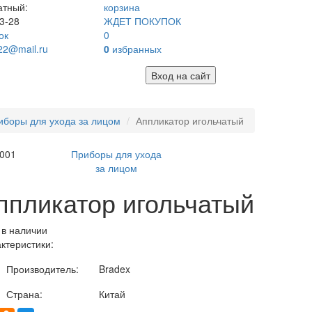
атный:
корзина
3-28
ЖДЕТ ПОКУПОК
ок
0
22@mail.ru
0
избранных
Вход на сайт
иборы для ухода за лицом
Аппликатор игольчатый
001
Приборы для ухода
за лицом
ппликатор игольчатый
 в наличии
ктеристики:
Производитель:
Bradex
Страна:
Китай