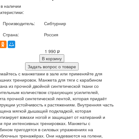
 в наличии
ктеристики:
Производитель:
Сибтурнир
Страна:
Россия
1 990
Р
В корзину
Задать вопрос о товаре
майтесь с манжетами в зале или применяйте для
шних тренировок. Манжета для тяги с карабином
ана из прочной двойной синтетической ткани со
ительным количеством страхующих усилителей,
та прочной синтетической лентой, которая придаёт
трукции устойчивость к растяжениям. Внутренняя часть
щена мягкой дышащей подкладкой, которая
тизирует взмахи ногой и защищает от натираний и
м при интенсивных тренировках. Манжеты с
бином пригодятся в силовых упражнениях на
облочных тренажёрах. Они надеваются на голени,