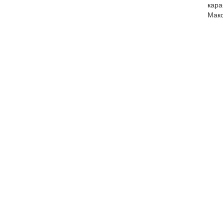
кара
Макс