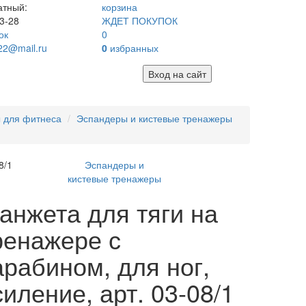
атный:
корзина
3-28
ЖДЕТ ПОКУПОК
ок
0
22@mail.ru
0
избранных
Вход на сайт
 для фитнеса
Эспандеры и кистевые тренажеры
8/1
Эспандеры и
кистевые тренажеры
анжета для тяги на
ренажере с
арабином, для ног,
силение, арт. 03-08/1