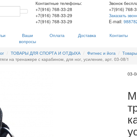
Контактные телефоны:
Звонок беспл
+7(916)
768-33-28
+7(916)
768-3
+7(916)
768-33-29
Заказать звон
+7(916)
768-33-29
E-mail:
98878
тьи
Ваши
Оплата
Доставка
Контакты
вопросы
ог
ТОВАРЫ ДЛЯ СПОРТА И ОТДЫХА
Фитнес и йога
Товары
яги на тренажере с карабином, для ног, усиление, арт. 03-08/1
03-0
М
т
к
у