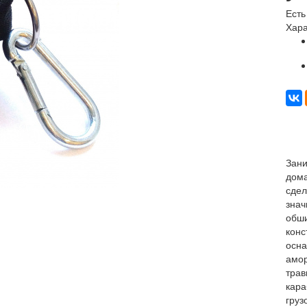
Есть
Хара
Зани
дома
сдел
знач
обши
конс
осна
амор
трав
кара
груз